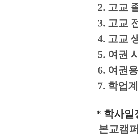
2.
고교 
3.
고교 
4.
고교 
5.
여권 
6.
여권용
7.
학업
*
학사일
본교
캠