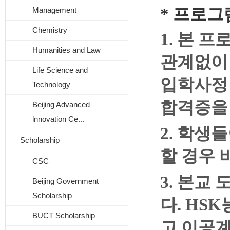
*
프로그
Management
Chemistry
1. 본 
Humanities and Law
관계없이
Life Science and
입학사정
Technology
합격증을
Beijing Advanced
lnnovation Ce...
2. 학생
Scholarship
할 경우 
CSC
3. 본교
Beijing Government
Scholarship
다. HS
BUCT Scholarship
고 이공계